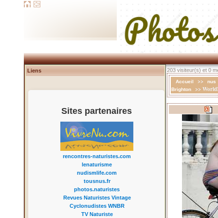
203 visiteur(s) et 0 
Liens
>>
Accueil
nus
>> WorldN
Brighton
Sites partenaires
rencontres-naturistes.com
lenaturisme
nudismlife.com
tousnus.fr
photos.naturistes
Revues Naturistes Vintage
Cyclonudistes WNBR
TV Naturiste