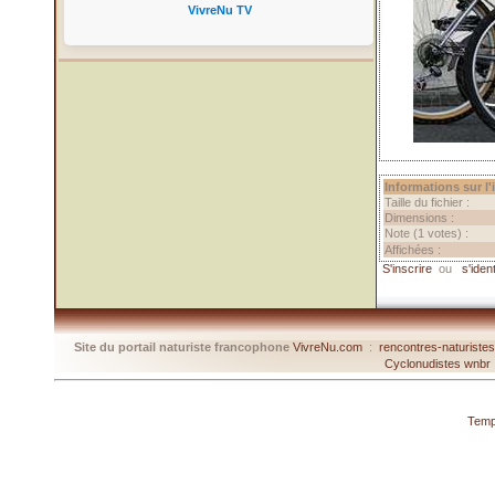
VivreNu TV
Informations sur l
Taille du fichier :
Dimensions :
Note (1 votes) :
Affichées :
S'inscrire
ou
s'ident
Site du portail naturiste francophone
VivreNu.com
:
rencontres-naturiste
Cyclonudistes wnbr
Temp