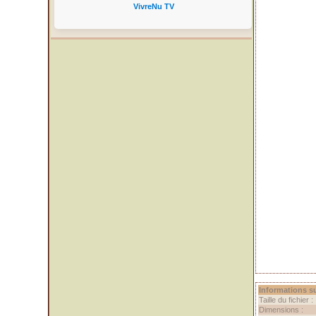
VivreNu TV
Informations su
Taille du fichier :
Dimensions :