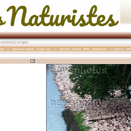
0 membre(s) en ligne.
>>
>>
>> spencer_tun
nus
Spencer tunick - Foule nue
spencer_tunick_2001_melbourne