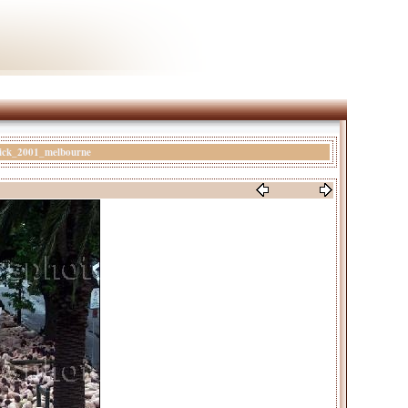
ick_2001_melbourne