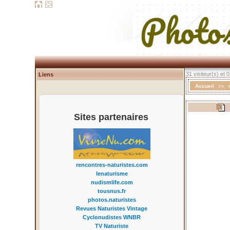
31 visiteur(s) et 
Liens
>>
Accueil
Sites partenaires
rencontres-naturistes.com
lenaturisme
nudismlife.com
tousnus.fr
photos.naturistes
Revues Naturistes Vintage
Cyclonudistes WNBR
TV Naturiste