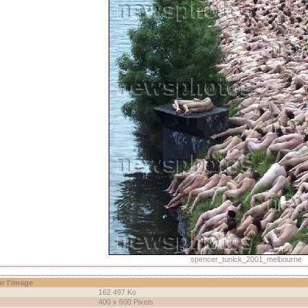
spencer_tunick_2001_melbourne
r l'image
162.497 Ko
400 x 600 Pixels